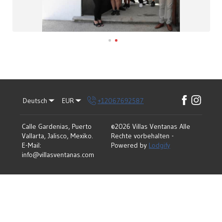
Deutsch
EUR
+12067692587
Calle Gardenias, Puerto
©
2026
Villas Ventanas
Alle
Vallarta, Jalisco, Mexiko
.
Rechte vorbehalten
-
E-Mail
:
Powered by
Lodgify
info@villasventanas.com