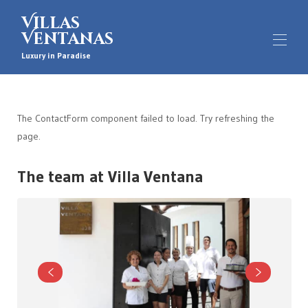
Villas
Ventanas
Luxury in Paradise
Villa Ventana
▾
The ContactForm component failed to load. Try refreshing the
Fensterhaus
▾
page.
Erfahrung
▾
Jetzt buchen
▾
The team at Villa Ventana
Kontaktieren Sie uns
Speisekarte